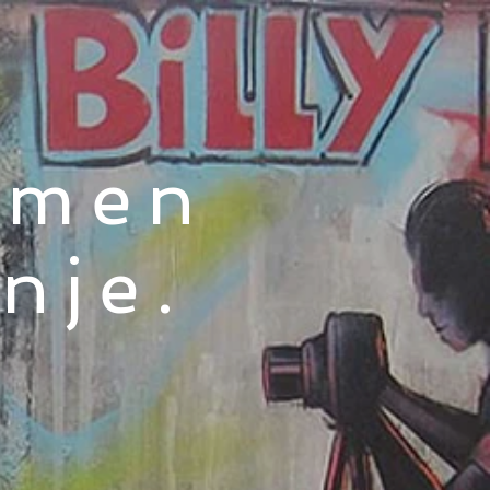
rmen
nje.