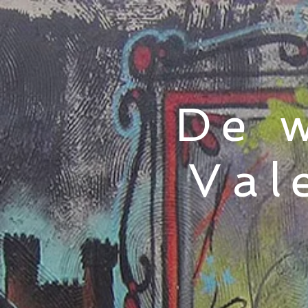
De 
Val